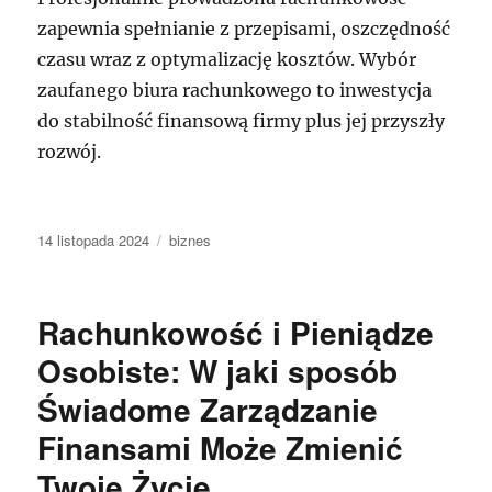
zapewnia spełnianie z przepisami, oszczędność
czasu wraz z optymalizację kosztów. Wybór
zaufanego biura rachunkowego to inwestycja
do stabilność finansową firmy plus jej przyszły
rozwój.
Data
Kategorie
14 listopada 2024
biznes
publikacji
Rachunkowość i Pieniądze
Osobiste: W jaki sposób
Świadome Zarządzanie
Finansami Może Zmienić
Twoje Życie