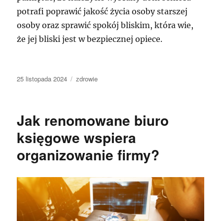
potrafi poprawić jakość życia osoby starszej
osoby oraz sprawić spokój bliskim, która wie,
że jej bliski jest w bezpiecznej opiece.
Data
Kategorie
25 listopada 2024
zdrowie
publikacji
Jak renomowane biuro
księgowe wspiera
organizowanie firmy?