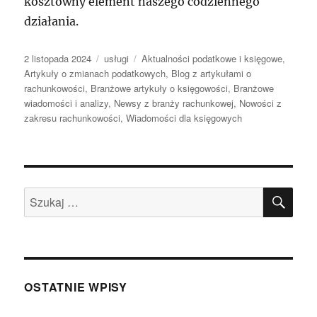
kosztowny element naszego codziennego
działania.
Data
Kategorie
Tagi
2 listopada 2024
usługi
Aktualności podatkowe i księgowe
,
publikacji
Artykuły o zmianach podatkowych
,
Blog z artykułami o
rachunkowości
,
Branżowe artykuły o księgowości
,
Branżowe
wiadomości i analizy
,
Newsy z branży rachunkowej
,
Nowości z
zakresu rachunkowości
,
Wiadomości dla księgowych
SZU
Szukaj:
OSTATNIE WPISY