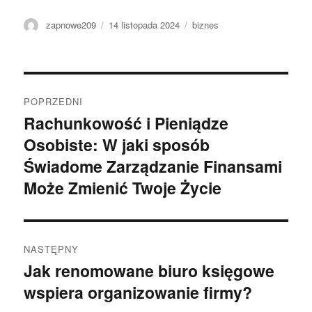
Autor
Data
Kategorie
zapnowe209
14 listopada 2024
biznes
publikacji
Nawigacja
POPRZEDNI
wpisu
Rachunkowość i Pieniądze
Poprzedni
Osobiste: W jaki sposób
wpis:
Świadome Zarządzanie Finansami
Może Zmienić Twoje Życie
NASTĘPNY
Jak renomowane biuro księgowe
Następny
wspiera organizowanie firmy?
wpis: