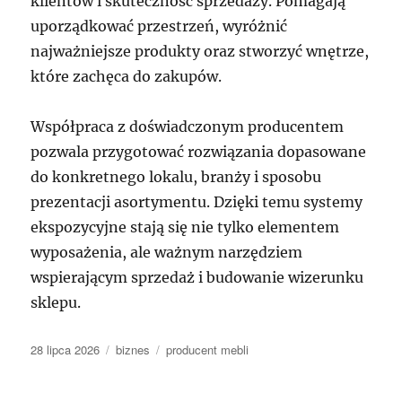
klientów i skuteczność sprzedaży. Pomagają
uporządkować przestrzeń, wyróżnić
najważniejsze produkty oraz stworzyć wnętrze,
które zachęca do zakupów.
Współpraca z doświadczonym producentem
pozwala przygotować rozwiązania dopasowane
do konkretnego lokalu, branży i sposobu
prezentacji asortymentu. Dzięki temu systemy
ekspozycyjne stają się nie tylko elementem
wyposażenia, ale ważnym narzędziem
wspierającym sprzedaż i budowanie wizerunku
sklepu.
Data
Kategorie
Tagi
28 lipca 2026
biznes
producent mebli
publikacji