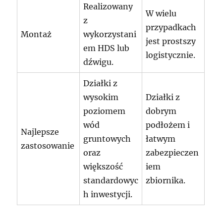
Realizowany
W wielu
z
przypadkach
Montaż
wykorzystani
jest prostszy
em HDS lub
logistycznie.
dźwigu.
Działki z
wysokim
Działki z
poziomem
dobrym
wód
podłożem i
Najlepsze
gruntowych
łatwym
zastosowanie
oraz
zabezpieczen
większość
iem
standardowyc
zbiornika.
h inwestycji.