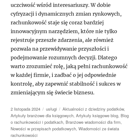
uczciwość wśród interesariuszy. W dobie
cyfryzacji i dynamicznych zmian rynkowych,
rachunkowość staje się coraz bardziej
innowacyjnym narzędziem, które nie tylko
rejestruje przeszłe zdarzenia, ale również
pozwala na przewidywanie przyszłości i
podejmowanie rozumnych decyzji. Dlatego
warto zrozumieć rolę, jaką pełni rachunkowość
w każdej firmie, i zadbać o jej odpowiednie
kontrolę, aby zapewnić stabilność i sukces w
zmieniającym się świecie biznesu.
Data
Kategorie
Tagi
2 listopada 2024
usługi
Aktualności z dziedziny podatków
,
publikacji
Artykuły branżowe dla księgowych
,
Artykuły księgowe blog
,
Blog
o rachunkowości i podatkach
,
Branżowe wiadomości dla firm
,
Nowości w przepisach podatkowych
,
Wiadomości ze świata
rachunkowości