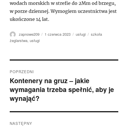
wodach morskich w strefie do 2Mm od brzegu,
w porze dziennej. Wymogiem uczestnictwa jest
ukończone 14 lat.
Autor
Data
Kategorie
Tagi
zapnowe209
1 czerwca 2023
usługi
szkoła
publikacji
żeglarstwa
,
usługi
Nawigacja
POPRZEDNI
wpisu
Kontenery na gruz – jakie
Poprzedni
wymagania trzeba spełnić, aby je
wpis:
wynająć?
NASTĘPNY