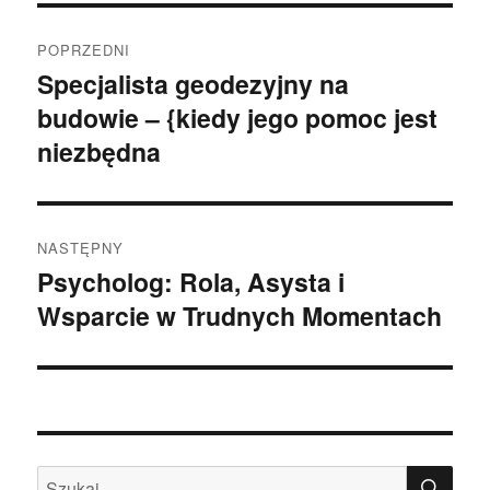
Nawigacja
POPRZEDNI
wpisu
Specjalista geodezyjny na
Poprzedni
budowie – {kiedy jego pomoc jest
wpis:
niezbędna
NASTĘPNY
Psycholog: Rola, Asysta i
Następny
Wsparcie w Trudnych Momentach
wpis:
SZU
Szukaj: